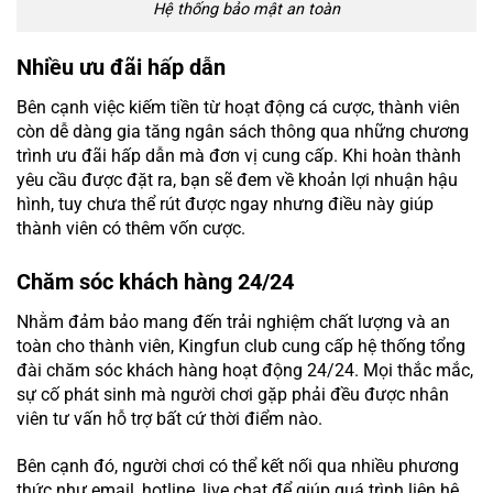
Nhiều ưu đãi hấp dẫn
Bên cạnh việc kiếm tiền từ hoạt động cá cược, thành viên
còn dễ dàng gia tăng ngân sách thông qua những chương
trình ưu đãi hấp dẫn mà đơn vị cung cấp. Khi hoàn thành
yêu cầu được đặt ra, bạn sẽ đem về khoản lợi nhuận hậu
hình, tuy chưa thể rút được ngay nhưng điều này giúp
thành viên có thêm vốn cược.
Chăm sóc khách hàng 24/24
Nhằm đảm bảo mang đến trải nghiệm chất lượng và an
toàn cho thành viên, Kingfun club cung cấp hệ thống tổng
đài chăm sóc khách hàng hoạt động 24/24. Mọi thắc mắc,
sự cố phát sinh mà người chơi gặp phải đều được nhân
viên tư vấn hỗ trợ bất cứ thời điểm nào.
Bên cạnh đó, người chơi có thể kết nối qua nhiều phương
thức như email, hotline, live chat để giúp quá trình liên hệ
đạt hiệu quả tốt hơn. Từ đó mang đến trải nghiệm cá cược