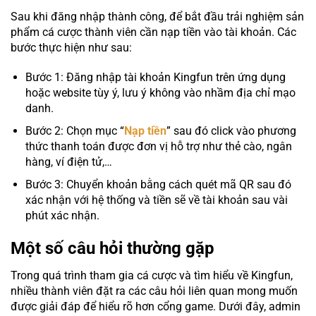
Sau khi đăng nhập thành công, để bắt đầu trải nghiệm sản
phẩm cá cược thành viên cần nạp tiền vào tài khoản. Các
bước thực hiện như sau:
Bước 1: Đăng nhập tài khoản Kingfun trên ứng dụng
hoặc website tùy ý, lưu ý không vào nhầm địa chỉ mạo
danh.
Bước 2: Chọn mục “
Nạp tiền
” sau đó click vào phương
thức thanh toán được đơn vị hỗ trợ như thẻ cào, ngân
hàng, ví điện tử,…
Bước 3: Chuyển khoản bằng cách quét mã QR sau đó
xác nhận với hệ thống và tiền sẽ về tài khoản sau vài
phút xác nhận.
Một số câu hỏi thường gặp
Trong quá trình tham gia cá cược và tìm hiểu về Kingfun,
nhiều thành viên đặt ra các câu hỏi liên quan mong muốn
được giải đáp để hiểu rõ hơn cổng game. Dưới đây, admin
đã tổng hợp một vài thắc mắc được trả lời cụ thể đến với