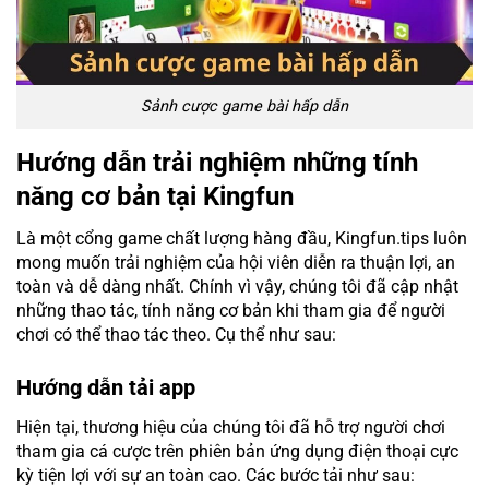
Sảnh cược game bài hấp dẫn
Hướng dẫn trải nghiệm những tính
năng cơ bản tại Kingfun
Là một cổng game chất lượng hàng đầu, Kingfun.tips luôn
mong muốn trải nghiệm của hội viên diễn ra thuận lợi, an
toàn và dễ dàng nhất. Chính vì vậy, chúng tôi đã cập nhật
những thao tác, tính năng cơ bản khi tham gia để người
chơi có thể thao tác theo. Cụ thể như sau:
Hướng dẫn tải app
Hiện tại, thương hiệu của chúng tôi đã hỗ trợ người chơi
tham gia cá cược trên phiên bản ứng dụng điện thoại cực
kỳ tiện lợi với sự an toàn cao. Các bước tải như sau: