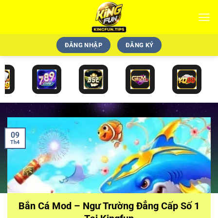
Chuyển
đến
nội
dung
ĐĂNG NHẬP
ĐĂNG KÝ
09
Th4
Bắn Cá Mod – Ngư Trường Đẳng Cấp Số 1