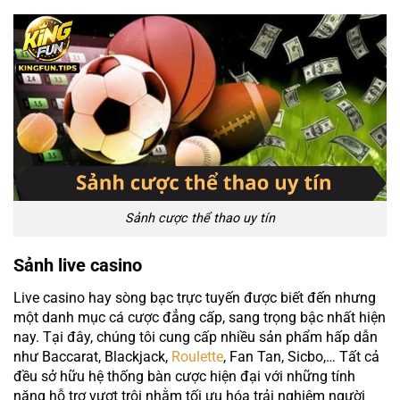
Sảnh cược thể thao uy tín
Sảnh live casino
Live casino hay sòng bạc trực tuyến được biết đến nhưng
một danh mục cá cược đẳng cấp, sang trọng bậc nhất hiện
nay. Tại đây, chúng tôi cung cấp nhiều sản phẩm hấp dẫn
như Baccarat, Blackjack,
Roulette
, Fan Tan, Sicbo,… Tất cả
đều sở hữu hệ thống bàn cược hiện đại với những tính
năng hỗ trợ vượt trội nhằm tối ưu hóa trải nghiệm người
chơi.