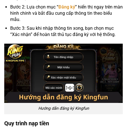
Bước 2: Lựa chọn mục “
Đăng ký
” hiển thị ngay trên màn
hình chính và bắt đầu cung cấp thông tin theo biểu
mẫu.
Bước 3: Sau khi nhập thông tin xong, bạn chọn mục
“Xác nhận” để hoàn tất thủ tục đăng ký với hệ thống.
Hướng dẫn đăng ký Kingfun
Quy trình nạp tiền