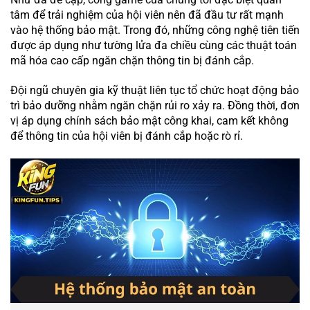
tâm để trải nghiệm của hội viên nên đã đầu tư rất mạnh
vào hệ thống bảo mật. Trong đó, những công nghệ tiên tiến
được áp dụng như tường lửa đa chiều cùng các thuật toán
mã hóa cao cấp ngăn chặn thông tin bị đánh cắp.
Đội ngũ chuyên gia kỹ thuật liên tục tổ chức hoạt động bảo
trì bảo dưỡng nhằm ngăn chặn rủi ro xảy ra. Đồng thời, đơn
vị áp dụng chính sách bảo mật công khai, cam kết không
để thông tin của hội viên bị đánh cắp hoặc rò rỉ.
Hệ thống bảo mật an toàn