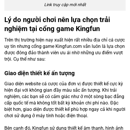
Lý do người chơi nên lựa chọn trải
nghiệm tại cổng game Kingfun
Trên thị trường hiện nay xuất hiện rất nhiều địa chỉ cá cược
uy tín nhưng cổng game Kingfun.com vẫn luôn là lựa chọn
được đông đảo thành viên ưu ái nhờ những ưu điểm vượt
trội. Cụ thể như sau:
Giao diện thiết kế ấn tượng
Giao diện website cá cược của đơn vị được thiết kế cực kỳ
hiện đại với không gian đầy màu sắc ấn tượng. Khi trải
nghiệm, các bạn sẽ có cảm giác như ở một sòng bạc đẳng
cấp quốc tế mà không tốt bất kỳ khoản chi phí nào. Đặc
biệt hơn, giao diện được thiết kế phù hợp ngay cả khi người
chơi sử dụng ở máy tính hoặc điện thoại.
Bên cạnh đó, Kingfun sử dụng thiết kế âm thanh, hình ảnh
riêng biệt cho từng chuyên mục cá cược. Điều này giúp cho