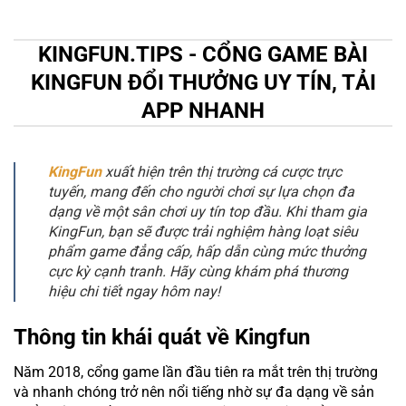
KINGFUN.TIPS - CỔNG GAME BÀI
KINGFUN ĐỔI THƯỞNG UY TÍN, TẢI
APP NHANH
KingFun
xuất hiện trên thị trường cá cược trực
tuyến, mang đến cho người chơi sự lựa chọn đa
dạng về một sân chơi uy tín top đầu. Khi tham gia
KingFun, bạn sẽ được trải nghiệm hàng loạt siêu
phẩm game đẳng cấp, hấp dẫn cùng mức thưởng
cực kỳ cạnh tranh. Hãy cùng khám phá thương
hiệu chi tiết ngay hôm nay!
Thông tin khái quát về Kingfun
Năm 2018, cổng game lần đầu tiên ra mắt trên thị trường
và nhanh chóng trở nên nổi tiếng nhờ sự đa dạng về sản
phẩm cùng nhiều dịch vụ vượt trội. Hoạt động của đơn vị