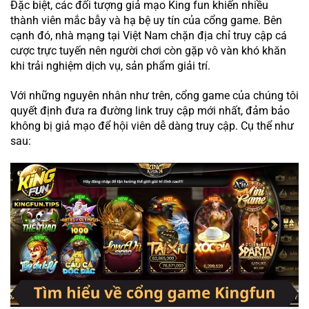
thành viên mắc bẫy và hạ bệ uy tín của cổng game. Bên
cạnh đó, nhà mạng tại Việt Nam chặn địa chỉ truy cập cá
cược trực tuyến nên người chơi còn gặp vô vàn khó khăn
khi trải nghiệm dịch vụ, sản phẩm giải trí.
Với những nguyên nhân như trên, cổng game của chúng tôi
quyết định đưa ra đường link truy cập mới nhất, đảm bảo
không bị giả mạo để hội viên dễ dàng truy cập. Cụ thể như
sau:
Link truy cập mới nhất