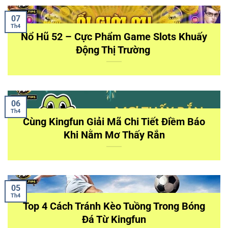
07
Th4
Nổ Hũ 52 – Cực Phẩm Game Slots Khuấy
Động Thị Trường
06
Th4
Cùng Kingfun Giải Mã Chi Tiết Điềm Báo
Khi Nằm Mơ Thấy Rắn
05
Th4
Top 4 Cách Tránh Kèo Tuồng Trong Bóng
Đá Từ Kingfun