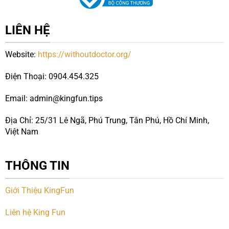
LIÊN HỆ
Website:
https://withoutdoctor.org/
Điện Thoại:
0904.454.325
Email:
admin@kingfun.tips
Địa Chỉ:
25/31 Lê Ngã, Phú Trung, Tân Phú, Hồ Chí Minh,
Việt Nam
THÔNG TIN
Giới Thiệu KingFun
Liên hệ King Fun
Chính Sách Bảo mật